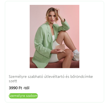
Személyre szabható útlevéltartó és bőröndcímke
szett
3990
Ft
-tól
Személyre szabom