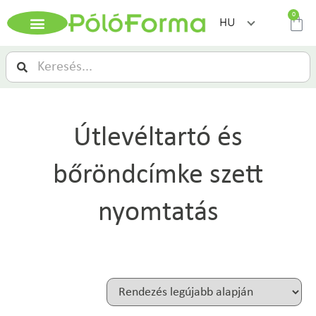
0
HU
Útlevéltartó és
bőröndcímke szett
nyomtatás