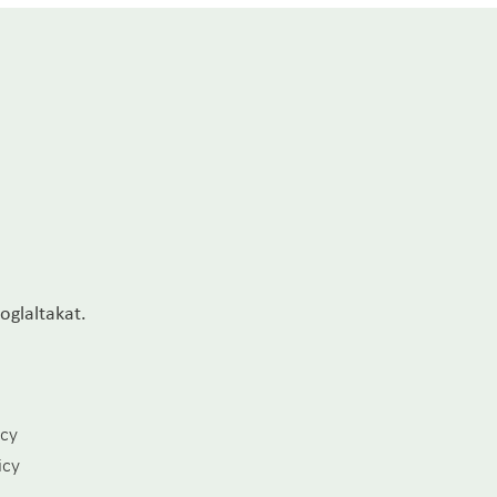
oglaltakat.
icy
icy