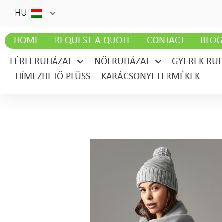
HU
HOME
REQUEST A QUOTE
CONTACT
BLO
FÉRFI RUHÁZAT
NŐI RUHÁZAT
GYEREK RU
HÍMEZHETŐ PLÜSS
KARÁCSONYI TERMÉKEK