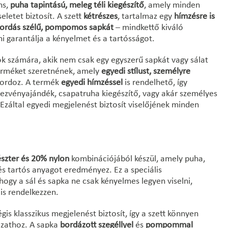
ns,
puha tapintású, meleg téli kiegészítő
, amely minden
eletet biztosít. A szett
kétrészes
, tartalmaz egy
hímzésre is
ordás szélű, pompomos sapkát
– mindkettő kiváló
i garantálja a kényelmet és a tartósságot.
azok számára, akik nem csak egy egyszerű sapkát vagy sálat
erméket szeretnének, amely
egyedi stílust, személyre
ordoz. A termék
egyedi hímzéssel
is rendelhető, így
dezvényajándék, csapatruha kiegészítő, vagy akár személyes
. Ezáltal egyedi megjelenést biztosít viselőjének minden
észter és 20% nylon
kombinációjából készül, amely puha,
s tartós anyagot eredményez. Ez a speciális
hogy a sál és sapka ne csak kényelmes legyen viselni,
is rendelkezzen.
is klasszikus megjelenést biztosít, így a szett könnyen
házathoz. A sapka
bordázott szegéllyel
és
pompommal