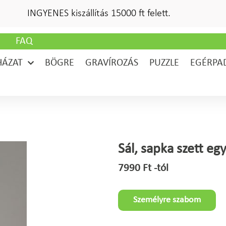
INGYENES kiszállítás 15000 ft felett.
G
FAQ
HÁZAT
BÖGRE
GRAVÍROZÁS
PUZZLE
EGÉRPA
Sál, sapka szett eg
7990
Ft
-tól
Személyre szabom