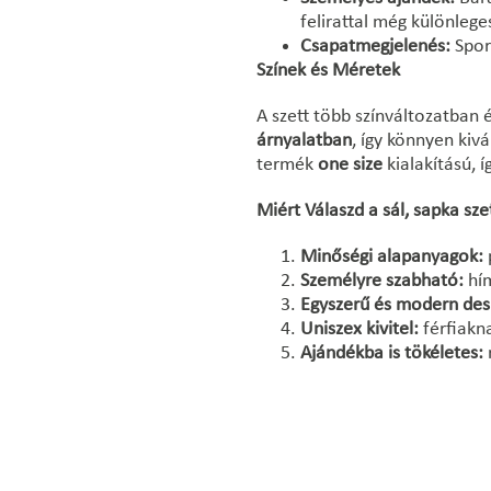
felirattal még különlege
Csapatmegjelenés:
Spor
Színek és Méretek
A szett több színváltozatban 
árnyalatban
, így könnyen kiv
termék
one size
kialakítású, í
Miért Válaszd a sál, sapka sze
Minőségi alapanyagok:
Személyre szabható:
hím
Egyszerű és modern des
Uniszex kivitel:
férfiakna
Ajándékba is tökéletes: