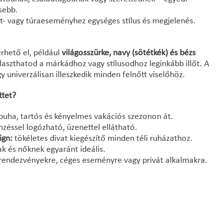
sebb.
t- vagy túraeseményhez egységes stílus és megjelenés.
érhető el, például
világosszürke, navy (sötétkék) és bézs
álaszthatod a márkádhoz vagy stílusodhoz leginkább illőt. A
gy univerzálisan illeszkedik minden felnőtt viselőhöz.
ttet?
puha, tartós és kényelmes vakációs szezonon át.
zéssel logózható, üzenettel ellátható.
ign:
tökéletes divat kiegészítő minden téli ruházathoz.
k és nőknek egyaránt ideális.
rendezvényekre, céges eseményre vagy privát alkalmakra.