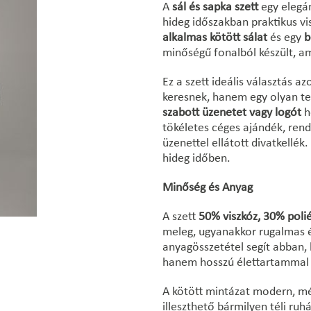
A
sál és sapka szett
egy elegá
hideg időszakban praktikus vis
alkalmas kötött sálat
és egy
b
minőségű fonalból készült, am
Ez a szett ideális választás 
keresnek, hanem egy olyan t
szabott üzenetet vagy logót
h
tökéletes céges ajándék, ren
üzenettel ellátott divatkellék
hideg időben.
Minőség és Anyag
A szett
50% viszkóz, 30% poli
meleg, ugyanakkor rugalmas é
anyagösszetétel segít abban, 
hanem hosszú élettartammal 
A kötött mintázat modern, még
illeszthető bármilyen téli ru