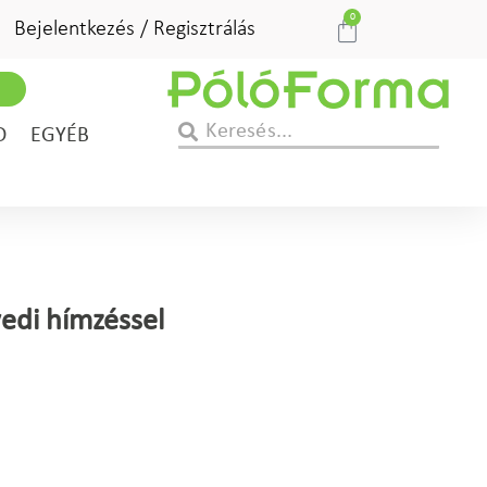
0
Bejelentkezés / Regisztrálás
D
EGYÉB
yedi hímzéssel