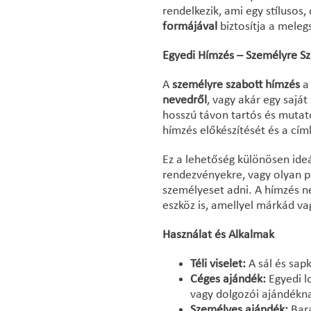
rendelkezik, ami egy stílusos,
formájával
biztosítja a meleg
Egyedi Hímzés – Személyre S
A
személyre szabott hímzés
a 
nevedről
, vagy akár egy saját
hosszú távon tartós és mutat
hímzés előkészítését és a címk
Ez a lehetőség különösen ideá
rendezvényekre, vagy olyan pr
személyeset adni. A hímzés n
eszköz is, amellyel márkád v
Használat és Alkalmak
Téli viselet:
A sál és sapk
Céges ajándék:
Egyedi l
vagy dolgozói ajándékn
Személyes ajándék:
Bará