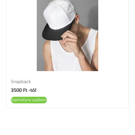
Snapback
3500
Ft
-tól
Személyre szabom