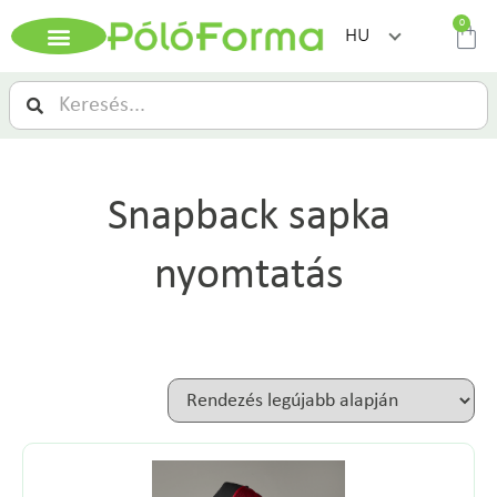
0
HU
Snapback sapka
nyomtatás