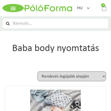
0
HU
Baba body nyomtatás