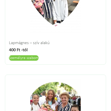
Lapmágnes – szív alakú
400
Ft
-tól
Személyre szabom