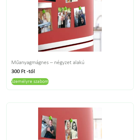
Műanyagmágnes – négyzet alakú
300
Ft
-tól
Személyre szabom