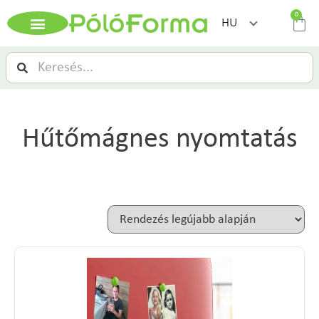
0
HU
Hűtőmágnes nyomtatás