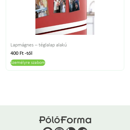
Lapmágnes – téglalap alakú
400
Ft
-tól
Személyre szabom