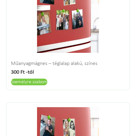
Műanyagmágnes – téglalap alakú, színes
300
Ft
-tól
Személyre szabom