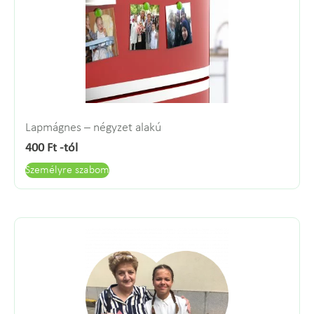
Lapmágnes – négyzet alakú
400
Ft
-tól
Személyre szabom