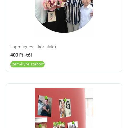
Lapmágnes – kör alakú
400
Ft
-tól
Személyre szabom