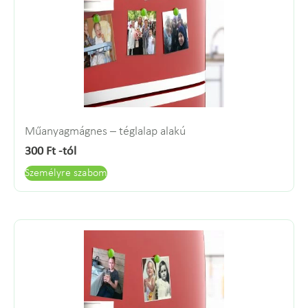
Műanyagmágnes – téglalap alakú
300
Ft
-tól
Személyre szabom