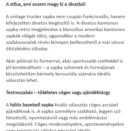
A stílus, ami sosem megy ki a divatból
A vintage trucker sapka nem csupán funkcionális, hanem
kifejezetten divatos kiegészítő is. A divatos kamionos
sapka retro megjelenése a klasszikus amerikai kamionos
sapkák világát idézi, ugyanakkor a modern
szabásvonalak révén könnyen beilleszthető a mai városi
öltözködési stílusba.
Akár pólóval és farmerral, akár sportosabb szettekkel is
jól kombinálható – a sapka színeinek és formájának
köszönhetően bármely korosztály számára ideális
választás lehet.
Testreszabás – tökéletes céges vagy ajándéktárgy
A
hálós baseball sapka
kiváló választás céges arculati
ajándéknak is. A sapka személyre szabható, legyen szó
hímzésről, nyomtatásról vagy más emblémázási
megoldásról. Céges rendezvényekre, sporteseményekre
vagy promóciós célokra egyaránt ideális.