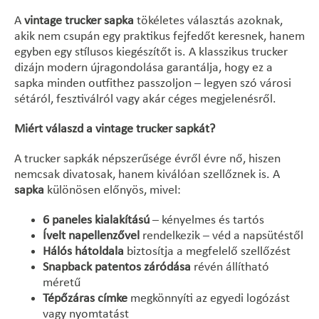
A
vintage trucker sapka
tökéletes választás azoknak,
akik nem csupán egy praktikus fejfedőt keresnek, hanem
egyben egy stílusos kiegészítőt is. A klasszikus trucker
dizájn modern újragondolása garantálja, hogy ez a
sapka minden outfithez passzoljon – legyen szó városi
sétáról, fesztiválról vagy akár céges megjelenésről.
Miért válaszd a vintage trucker sapkát?
A trucker sapkák népszerűsége évről évre nő, hiszen
nemcsak divatosak, hanem kiválóan szellőznek is. A
sapka
különösen előnyös, mivel:
6 paneles kialakítású
– kényelmes és tartós
Ívelt napellenzővel
rendelkezik – véd a napsütéstől
Hálós hátoldala
biztosítja a megfelelő szellőzést
Snapback patentos záródása
révén állítható
méretű
Tépőzáras címke
megkönnyíti az egyedi logózást
vagy nyomtatást