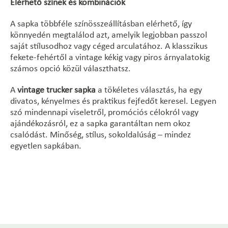
Elérhető színek és kombinációk
A sapka többféle színösszeállításban elérhető, így
könnyedén megtalálod azt, amelyik legjobban passzol
saját stílusodhoz vagy céged arculatához. A klasszikus
fekete-fehértől a vintage kékig vagy piros árnyalatokig
számos opció közül választhatsz.
A
vintage trucker sapka
a tökéletes választás, ha egy
divatos, kényelmes és praktikus fejfedőt keresel. Legyen
szó mindennapi viseletről, promóciós célokról vagy
ajándékozásról, ez a sapka garantáltan nem okoz
csalódást. Minőség, stílus, sokoldalúság – mindez
egyetlen sapkában.