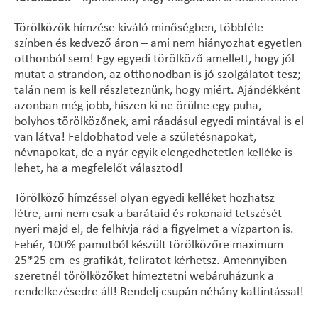
Törölközők hímzése kiváló minőségben, többféle
színben és kedvező áron – ami nem hiányozhat egyetlen
otthonból sem! Egy egyedi törölköző amellett, hogy jól
mutat a strandon, az otthonodban is jó szolgálatot tesz;
talán nem is kell részleteznünk, hogy miért. Ajándékként
azonban még jobb, hiszen ki ne örülne egy puha,
bolyhos törölközőnek, ami ráadásul egyedi mintával is el
van látva! Feldobhatod vele a születésnapokat,
névnapokat, de a nyár egyik elengedhetetlen kelléke is
lehet, ha a megfelelőt választod!
Törölköző hímzéssel olyan egyedi kelléket hozhatsz
létre, ami nem csak a barátaid és rokonaid tetszését
nyeri majd el, de felhívja rád a figyelmet a vízparton is.
Fehér, 100% pamutból készült törölközőre maximum
25*25 cm-es grafikát, feliratot kérhetsz. Amennyiben
szeretnél törölközőket hímeztetni webáruházunk a
rendelkezésedre áll! Rendelj csupán néhány kattintással!