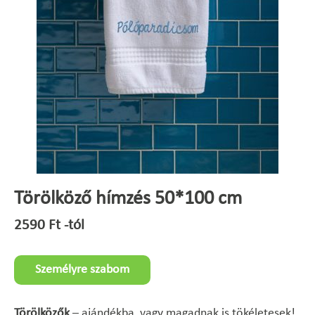
Törölköző hímzés 50*100 cm
2590
Ft
-tól
Személyre szabom
Törölközők
– ajándékba, vagy magadnak is tökéletesek!