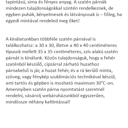
tapintású, sima és fényes anyag. A szatén párnák
mindezen tulajdonságokkal szintén rendelkeznek, de
egyben puhák, kényelmesek és látványosak is – főleg, ha
egyedi mintával rendeled meg őket!
A kínálatunkban többféle szatén párnával is
találkozhatsz: a 30 x 30, illetve a 40 x 40 centiméteres
típusok mellett 35 x 35 centiméteres, szív alakú szatén
párnát is kínálunk. Közös tulajdonságuk, hogy a fehér
szaténból készülő, cipzárral zárható huzathoz
párnabelső is jár, a huzat fehér, és a rá kerülő minta,
szöveg, vagy fénykép szublimációs technikával készül,
ami tartós és gépben is mosható maximum 30°C-on.
Amennyiben szatén párna nyomtatást szeretnél
rendelni, vásárolj webáruházunkból egyszerűen,
mindössze néhány kattintással!