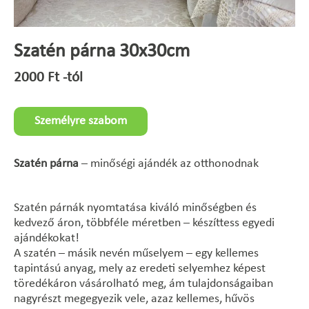
Szatén párna 30x30cm
2000
Ft
-tól
Személyre szabom
Szatén párna
– minőségi ajándék az otthonodnak
Szatén párnák nyomtatása kiváló minőségben és
kedvező áron, többféle méretben – készíttess egyedi
ajándékokat!
A szatén – másik nevén műselyem – egy kellemes
tapintású anyag, mely az eredeti selyemhez képest
töredékáron vásárolható meg, ám tulajdonságaiban
nagyrészt megegyezik vele, azaz kellemes, hűvös