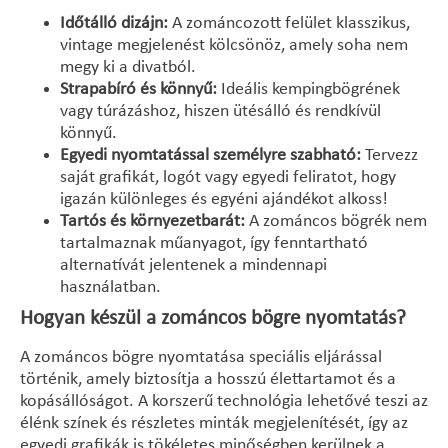
Időtálló dizájn:
A zománcozott felület klasszikus,
vintage megjelenést kölcsönöz, amely soha nem
megy ki a divatból.
Strapabíró és könnyű:
Ideális kempingbögrének
vagy túrázáshoz, hiszen ütésálló és rendkívül
könnyű.
Egyedi nyomtatással személyre szabható:
Tervezz
saját grafikát, logót vagy egyedi feliratot, hogy
igazán különleges és egyéni ajándékot alkoss!
Tartós és környezetbarát:
A zománcos bögrék nem
tartalmaznak műanyagot, így fenntartható
alternatívát jelentenek a mindennapi
használatban.
Hogyan készül a zománcos bögre nyomtatás?
A zománcos bögre nyomtatása speciális eljárással
történik, amely biztosítja a hosszú élettartamot és a
kopásállóságot. A korszerű technológia lehetővé teszi az
élénk színek és részletes minták megjelenítését, így az
egyedi grafikák is tökéletes minőségben kerülnek a