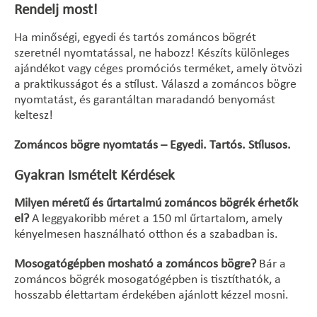
Rendelj most!
Ha minőségi, egyedi és tartós zománcos bögrét
szeretnél nyomtatással, ne habozz! Készíts különleges
ajándékot vagy céges promóciós terméket, amely ötvözi
a praktikusságot és a stílust. Válaszd a zománcos bögre
nyomtatást, és garantáltan maradandó benyomást
keltesz!
Zománcos bögre nyomtatás – Egyedi. Tartós. Stílusos.
Gyakran Ismételt Kérdések
Milyen méretű és űrtartalmú zománcos bögrék érhetők
el?
A leggyakoribb méret a 150 ml űrtartalom, amely
kényelmesen használható otthon és a szabadban is.
Mosogatógépben mosható a zománcos bögre?
Bár a
zománcos bögrék mosogatógépben is tisztíthatók, a
hosszabb élettartam érdekében ajánlott kézzel mosni.