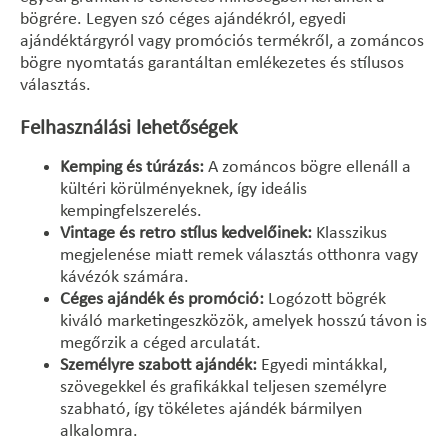
bögrére. Legyen szó céges ajándékról, egyedi
ajándéktárgyról vagy promóciós termékről, a zománcos
bögre nyomtatás garantáltan emlékezetes és stílusos
választás.
Felhasználási lehetőségek
Kemping és túrázás:
A zománcos bögre ellenáll a
kültéri körülményeknek, így ideális
kempingfelszerelés.
Vintage és retro stílus kedvelőinek:
Klasszikus
megjelenése miatt remek választás otthonra vagy
kávézók számára.
Céges ajándék és promóció:
Logózott bögrék
kiváló marketingeszközök, amelyek hosszú távon is
megőrzik a céged arculatát.
Személyre szabott ajándék:
Egyedi mintákkal,
szövegekkel és grafikákkal teljesen személyre
szabható, így tökéletes ajándék bármilyen
alkalomra.