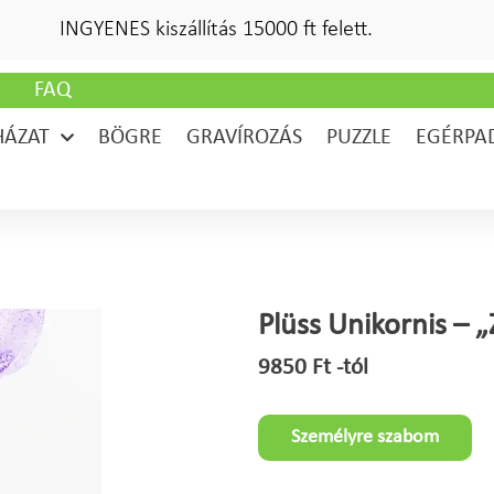
INGYENES kiszállítás 15000 ft felett.
G
FAQ
HÁZAT
BÖGRE
GRAVÍROZÁS
PUZZLE
EGÉRPA
Plüss Unikornis – „
9850
Ft
-tól
Személyre szabom