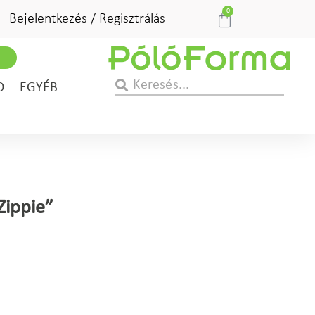
0
Bejelentkezés / Regisztrálás
D
EGYÉB
Zippie”