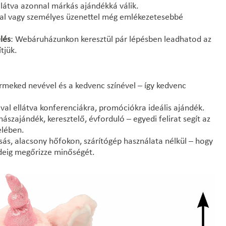
llátva azonnal márkás ajándékká válik.
val vagy személyes üzenettel még emlékezetesebbé
lés
: Webáruházunkon keresztül pár lépésben leadhatod az
tjük.
ermeked nevével és a kedvenc színével – így kedvenc
val ellátva konferenciákra, promóciókra ideális ajándék.
ászajándék, keresztelő, évforduló – egyedi felirat segít az
elében.
sás, alacsony hőfokon, szárítógép használata nélkül – hogy
ideig megőrizze minőségét.