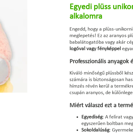
Egyedi plüss uniko
alkalomra
Engedd, hogy a plüss-unikorn
meglepetés! Ez az aranyos plü
babalátogatóba vagy akár cé
logóval vagy fényképpel
egyar
Professzionális anyagok é
Kiváló minőségű plüssből kész
számára is biztonságosan ha
hímzés révén kerül a termékre
csupán aranyos, de különleges
Miért válaszd ezt a term
Egyediség
: A felirat va
egyszerűen boltban meg
Sokoldalúság
: Gyermeke