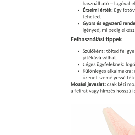
használható – logóval e
Érzelmi érték
: Egy fotó
teheted.
Gyors és egyszerű rende
igényed, mi pedig elkészí
Felhasználási tippek
Szülőként: töltsd fel gy
játékává válhat.
Céges ügyfeleknek: logó
Különleges alkalmakra: n
üzenet személyessé tét
Mosási javaslat:
csak kézi mo
a felirat vagy hímzés hosszú 