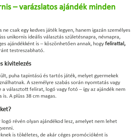
rnis – varázslatos ajándék minden
is ne csak egy kedves játék legyen, hanem igazán személyes
ss unikornis ideális választás születésnapra, névnapra,
ges ajándékként is – köszönhetően annak, hogy
felirattal,
ánt testreszabható.
s kivitelezés
ült, puha tapintású és tartós játék, melyet gyermekek
sználhatnak. A személyre szabás során nyomtatás vagy
 a választott felirat, logó vagy fotó – így az ajándék nem
 is. A plüss 38 cm magas.
éket?
gy logó révén olyan ajándékod lesz, amelyet nem lehet
venni.
knek is tökéletes, de akár céges promócióként is