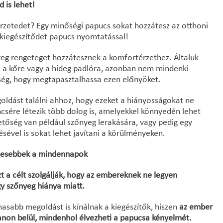
 is lehet!
rzetedet? Egy minőségi papucs sokat hozzátesz az otthoni
kiegészítődet papucs nyomtatással!
eg rengeteget hozzátesznek a komfortérzethez. Általuk
i a kőre vagy a hideg padlóra, azonban nem mindenki
ség, hogy megtapasztalhassa ezen előnyöket.
ldást találni ahhoz, hogy ezeket a hiányosságokat ne
ncsére létezik több dolog is, amelyekkel könnyedén lehet
etőség van például szőnyeg lerakására, vagy pedig egy
sével is sokat lehet javítani a körülményeken.
emesebbek a mindennapok
t a célt szolgálják, hogy az embereknek ne legyen
y szőnyeg hiánya miatt.
asabb megoldást is kínálnak a kiegészítők, hiszen
az ember
lanon belül, mindenhol élvezheti a papucsa kényelmét.