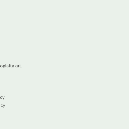
oglaltakat.
icy
icy