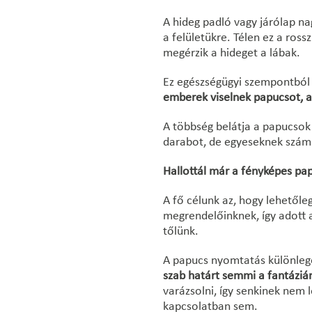
A hideg padló vagy járólap na
a felületükre. Télen ez a ros
megérzik a hideget a lábak.
Ez egészségügyi szempontból 
emberek viselnek papucsot, 
A többség belátja a papucsok 
darabot, de egyeseknek számít
Hallottál már a fényképes pa
A fő célunk az, hogy lehetőle
megrendelőinknek, így adott 
tőlünk.
A papucs nyomtatás különlege
szab határt semmi a fantáziá
varázsolni, így senkinek nem 
kapcsolatban sem.