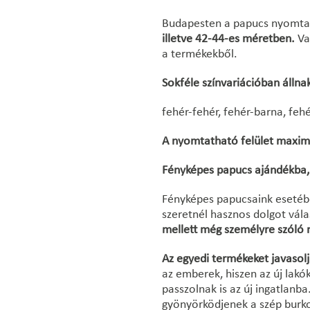
Budapesten a papucs nyomtat
illetve 42-44-es méretben.
Va
a termékekből.
Sokféle színvariációban állna
fehér-fehér, fehér-barna, fehé
A nyomtatható felület maxi
Fényképes papucs ajándékba,
Fényképes papucsaink esetébe
szeretnél hasznos dolgot vála
mellett még személyre szóló 
Az egyedi termékeket javasolj
az emberek, hiszen az új lak
passzolnak is az új ingatlanb
gyönyörködjenek a szép burk