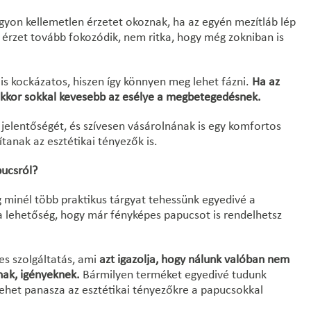
gyon kellemetlen érzetet okoznak, ha az egyén mezítláb lép
sz érzet tovább fokozódik, nem ritka, hogy még zokniban is
is kockázatos, hiszen így könnyen meg lehet fázni.
Ha az
akkor sokkal kevesebb az esélye a megbetegedésnek.
jelentőségét, és szívesen vásárolnának is egy komfortos
anak az esztétikai tényezők is.
pucsról?
g minél több praktikus tárgyat tehessünk egyedivé a
a lehetőség, hogy már fényképes papucsot is rendelhetsz
s szolgáltatás, ami
azt igazolja, hogy nálunk valóban nem
nak, igényeknek.
Bármilyen terméket egyedivé tudunk
lehet panasza az esztétikai tényezőkre a papucsokkal