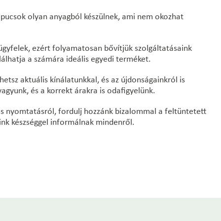
apucsok olyan anyagból készülnek, ami nem okozhat
gyfelek, ezért folyamatosan bővítjük szolgáltatásaink
lálhatja a számára ideális egyedi terméket.
sz aktuális kínálatunkkal, és az újdonságainkról is
gyunk, és a korrekt árakra is odafigyelünk.
s nyomtatásról, fordulj hozzánk bizalommal a feltüntetett
ink készséggel informálnak mindenről.