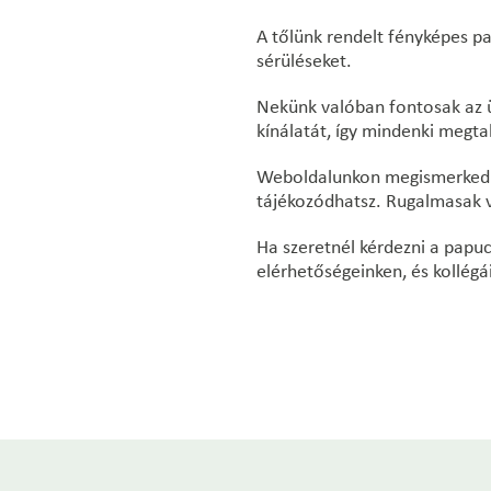
A tőlünk rendelt fényképes p
sérüléseket.
Nekünk valóban fontosak az ü
kínálatát, így mindenki megta
Weboldalunkon megismerkedhet
tájékozódhatsz. Rugalmasak va
Ha szeretnél kérdezni a papuc
elérhetőségeinken, és kollégá