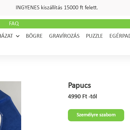
INGYENES kiszállítás 15000 ft felett.
G
FAQ
HÁZAT
BÖGRE
GRAVÍROZÁS
PUZZLE
EGÉRPA
Papucs
4990
Ft
-tól
Személyre szabom