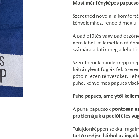
Most már fényképes papucsod
Szeretnéd növelni a komforté
kényelemhez, rendeld meg új 
A padlófűtés vagy padlószőny
nem lehet kellemetlen rálépn
számára adatik meg a lehető
Szeretnének mindenképp mego
hátrányként fogják fel. Szere
pótolni ezen tényezőket. Leh
puha, kényelmes papucs viselé
Puha papucs, amelytől kell
A puha papucsok
pontosan az
problémájuk a padlófűtés vag
Tulajdonképpen sokkal rugalm
tartózkodjon bárhol az ingat