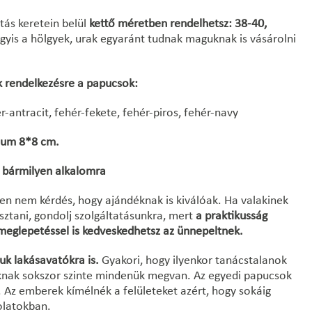
ás keretein belül
kettő méretben rendelhetsz: 38-40,
gyis a hölgyek, urak egyaránt tudnak maguknak is vásárolni
k rendelkezésre a papucsok:
r-antracit, fehér-fekete, fehér-piros, fehér-navy
mum 8*8 cm.
 bármilyen alkalomra
n nem kérdés, hogy ajándéknak is kiválóak. Ha valakinek
sztani, gondolj szolgáltatásunkra, mert
a praktikusság
meglepetéssel is kedveskedhetsz az ünnepeltnek.
uk lakásavatókra is.
Gyakori, hogy ilyenkor tanácstalanok
óknak sokszor szinte mindenük megvan. Az egyedi papucsok
a. Az emberek kímélnék a felületeket azért, hogy sokáig
olatokban.