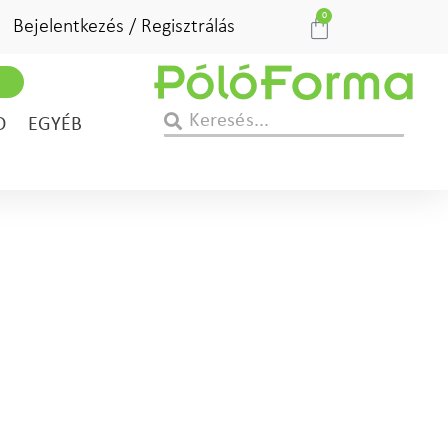
0
Bejelentkezés / Regisztrálás
D
EGYÉB