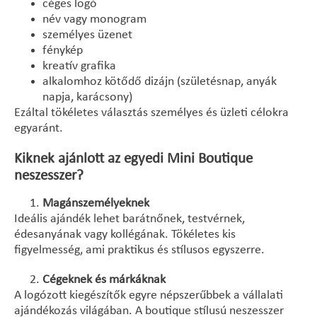
céges logó
név vagy monogram
személyes üzenet
fénykép
kreatív grafika
alkalomhoz kötődő dizájn (születésnap, anyák
napja, karácsony)
Ezáltal tökéletes választás személyes és üzleti célokra
egyaránt.
Kiknek ajánlott az egyedi Mini Boutique
neszesszer?
Magánszemélyeknek
Ideális ajándék lehet barátnőnek, testvérnek,
édesanyának vagy kollégának. Tökéletes kis
figyelmesség, ami praktikus és stílusos egyszerre.
Cégeknek és márkáknak
A logózott kiegészítők egyre népszerűbbek a vállalati
ajándékozás világában. A boutique stílusú neszesszer