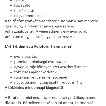
tartós
kopásálló
mosásbarát
nagy felbontású
A feltöltött grafikát a rendszer automatikusan méretre
igazítja, így a folyamat gyors, egyszerű és
felhasználóbarát. A végeredmény egy gyönyörű,
prémium megjelenésű, egyedi neszesszer.
Miért érdemes a Poloformán rendelni?
gyors gyártás
prémium minőségű nyomtatás
egyedi dizájn könnyen szerkeszthető online
tökéletes ajándékötletek
rugalmas rendelési lehetőségek
nagyobb mennyiség esetén kedvezmény
A tökéletes mindennapi kiegészítő
A Boutique mini neszesszer nemcsak praktikus, hanem
divatos is. Bármilyen táskában jól mutat, harmonizál