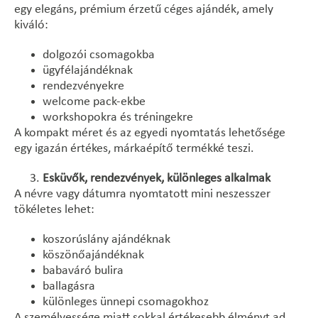
egy elegáns, prémium érzetű céges ajándék, amely
kiváló:
dolgozói csomagokba
ügyfélajándéknak
rendezvényekre
welcome pack-ekbe
workshopokra és tréningekre
A kompakt méret és az egyedi nyomtatás lehetősége
egy igazán értékes, márkaépítő termékké teszi.
Esküvők, rendezvények, különleges alkalmak
A névre vagy dátumra nyomtatott mini neszesszer
tökéletes lehet:
koszorúslány ajándéknak
köszönőajándéknak
babaváró bulira
ballagásra
különleges ünnepi csomagokhoz
A személyessége miatt sokkal értékesebb élményt ad,