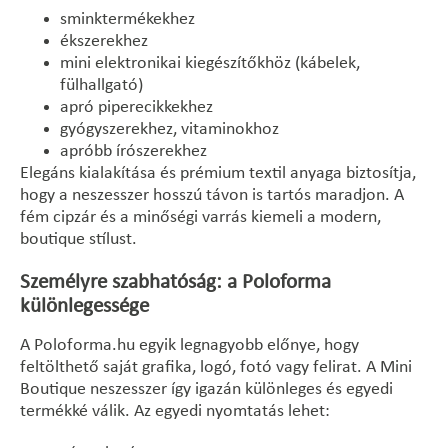
sminktermékekhez
ékszerekhez
mini elektronikai kiegészítőkhöz (kábelek,
fülhallgató)
apró piperecikkekhez
gyógyszerekhez, vitaminokhoz
apróbb írószerekhez
Elegáns kialakítása és prémium textil anyaga biztosítja,
hogy a neszesszer hosszú távon is tartós maradjon. A
fém cipzár és a minőségi varrás kiemeli a modern,
boutique stílust.
Személyre szabhatóság: a Poloforma
különlegessége
A Poloforma.hu egyik legnagyobb előnye, hogy
feltölthető saját grafika, logó, fotó vagy felirat. A Mini
Boutique neszesszer így igazán különleges és egyedi
termékké válik. Az egyedi nyomtatás lehet: