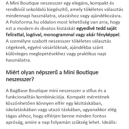
A Mini Boutique neszesszer egy elegáns, kompakt és
rendkívül sokoldalú kiegészítő, amely tökéletes választás
mindennapi használatra, utazáshoz vagy ajándékozásra.
A Poloforma.hu oldalon most lehetőség van arra, hogy
ezt a modern és divatos kistáskát
egyedivé tedd saját
felirattal, logóval, monogrammal vagy akár fényképpel
.
A személyre szabott neszesszer tökéletes választás
cégeknek, egyéni vásárlóknak, ajándékba szánt
különleges meglepetésekhez vagy praktikus napi
használatra.
Miért olyan népszerű a Mini Boutique
neszesszer?
A BagBase Boutique mini neszesszer a stílus és a
funkcionalitás kombinációja. Kompakt méretének
köszönhetően könnyen elfér egy kézitáskában,
iskolatáskában vagy utazó táskában, ugyanakkor elég
tágas ahhoz, hogy elférjen benne minden fontos
apróság, amire a nap folyamán szükség lehet. Ideális: