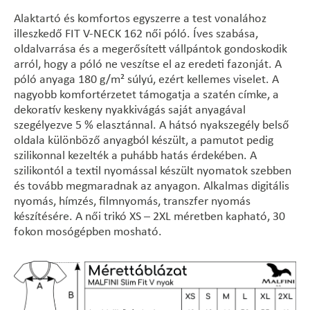
Alaktartó és komfortos egyszerre a test vonalához
illeszkedő FIT V-NECK 162 női póló. Íves szabása,
oldalvarrása és a megerősített vállpántok gondoskodik
arról, hogy a póló ne veszítse el az eredeti fazonját. A
póló anyaga 180 g/m² súlyú, ezért kellemes viselet. A
nagyobb komfortérzetet támogatja a szatén címke, a
dekoratív keskeny nyakkivágás saját anyagával
szegélyezve 5 % elasztánnal. A hátsó nyakszegély belső
oldala különböző anyagból készült, a pamutot pedig
szilikonnal kezelték a puhább hatás érdekében. A
szilikontól a textil nyomással készült nyomatok szebben
és tovább megmaradnak az anyagon. Alkalmas digitális
nyomás, hímzés, filmnyomás, transzfer nyomás
készítésére. A női trikó XS – 2XL méretben kapható, 30
fokon mosógépben mosható.