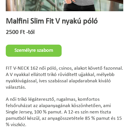
Malfini Slim Fit V nyakú póló
2500
Ft
-tól
Személyre szabom
FIT V-NECK 162 női póló, csinos, alakot követő fazonnal.
A V nyakkal ellátott trikó rövidített ujjakkal, mélyebb
nyakkivágással, íves szabással alapdarabnak kiváló
választás.
A női trikó légáteresztő, rugalmas, komfortos
felsőruházat az alapanyagának köszönhetően, ami
Single Jersey, 100 % pamut. A 12-es szín nem tiszta
pamutból készül, az anyagösszetétele 85 % pamut és 15
% viszkóz.