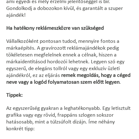
ami egyedi és mély érzelmi jelentőséggel is bír.
Gondolkodj a dobozokon kívül, és garantált a szuper
ajándék!
Ha hatékony reklámeszközre van szükséged
Vállalkozóként pontosan tudod, mennyire fontos a
márkaépítés. A gravírozott reklámajándékok pedig
tökéletesen megfelelnek ennek a célnak, hiszen a
márkaidentitásod hordozói lehetnek. Legyen szó egy
egyszerű, de elegáns tollról vagy egy exkluzív üzleti
ajándékról, ez az eljárás
remek megoldás, hogy a céged
neve vagy a logód folyamatosan szem előtt legyen
.
Tippek:
Az egyszerűség gyakran a leghatékonyabb. Egy letisztult
grafika vagy egy rövid, frappáns szlogen sokszor
hatásosabb, mint a túlzsúfolt dizájn. Íme néhány
konkrét tipp: