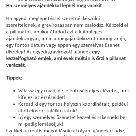
Ha személyes ajándékkal lepnél meg valakit
Ha egyedi meglepetéssel szeretnél készülni
szeretteidnek, a gravírozásban nem csalódsz. Képzeld el
a pillanatot, amikor átadod azt a különleges
ajándéktárgyat, amin a megajándékozott monogramja,
egy fontos dátum vagy éppen egy személyes üzenet
díszeleg! Az egyedi gravírozott ajándék
egy
kézzelfogható emlék, ami évek múltán is őrzi a pillanat
varázsát
.
Tippek:
Válassz egy rövid, de jelentőségteljes idézetet, ami
kifejezi az érzéseidet!
Keresd ki egy fontos helyszín koordinátáit, például
ahol először találkoztatok!
Írj egy személyes üzenetet kézzel és szkenneld be,
mi pedig lemásoljuk!
Ezekkel a kreatív megoldásokkal olyan ajándékot adsz,