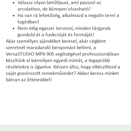
Válassz olyan betűtípust, ami passzol az
arculathoz, de könnyen olvasható!
Ha van rá lehetőség, alkalmazd a negatív teret a
logódban!
Nem elég egyszer tervezni, minden tárgynak
gondold át a funkcióját és formáját!
Akár személyes ajándékot keresel, akár cégként
szeretnél maradandó benyomást kelteni, a
VersaSTUDIO MPX-90S segítségével professzionálisan
készítünk el bármilyen egyedi mintát, a legapróbb
részletekre is ügyelve. Készen állsz, hogy elkészíttesd a
saját gravírozott remekművedet? Akkor keress minket
bátran az ötleteiddel!