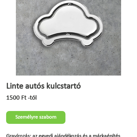
Linte autós kulcstartó
1500
Ft
-tól
Személyre szabom
Gravírozás: az egyedi ajándékozás és a márkaépítés