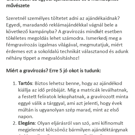
művészete
Szeretnél személyes töltetet adni az ajándékaidnak?
Egyedi, maradandó reklámajándékkal vágnál bele a
következő kampányba? A gravírozás mindkét esetben
tökéletes megoldás lehet számodra. Ismerkedj meg a
fémgravírozás izgalmas világával, megmutatjuk, miért
érdemes ezt a sokoldalú technikát választanod és adunk
néhány tippet a megvalósításhoz!
Miért a gravírozás? Erre 5 jó okot is tudunk:
Tartós
: Biztos lehetsz benne, hogy az ajándékod
kiállja az idő próbáját. Míg a matricák leválhatnak,
a festett feliratok lekophatnak, a gravírozott minta
eggyé válik a tárggyal, ami azt jelenti, hogy évek
múltán is ugyanolyan szép marad, mint az első
napon.
Elegáns
: Olyan eljárásról van szó, ami kifinomult
megjelenést kölcsönöz bármilyen ajándéktárgynak