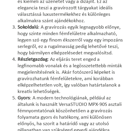
és kiemeli az üzenetet vagy a dizájnt. Ez az
elegancia teszi a gravírozott tárgyakat ideális
választássá luxustermékekhez és különleges
alkalmakra szánt ajándékokhoz.
Sokoldalú
: A gravírozás egyik legnagyobb előnye,
hogy szinte minden fémfelületre alkalmazható,
legyen szó egy finom ékszerről vagy egy impozáns
serlegről, ez a rugalmasság pedig lehetővé teszi,
hogy bármilyen elképzelésedet megvalósítsd.
Részletgazdag
: Az eljárás teret enged a
legfinomabb vonalak és a legösszetettebb minták
megjelenítésének is. Akár fotószerű képeket is
gravírozhatunk fémfelületekre, ami korábban
elképzelhetetlen volt, így valóban határtalanok a
kreatív lehetőségek.
Gyors
: A modern technológiának, például az
általunk is használt VersaSTUDIO MPX-90S asztali
fémnyomtatónak köszönhetően a gravírozás
folyamata gyors és hatékony, ami különösen
előnyös, ha szorít a határidő vagy az utolsó
pillanatban van szükséged egyedi ajándékra.