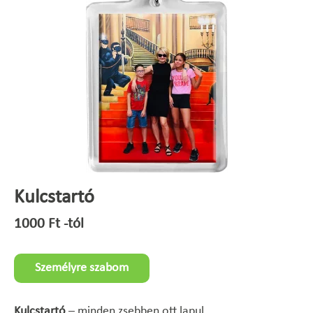
Kulcstartó
1000
Ft
-tól
Személyre szabom
Kulcstartó
– minden zsebben ott lapul