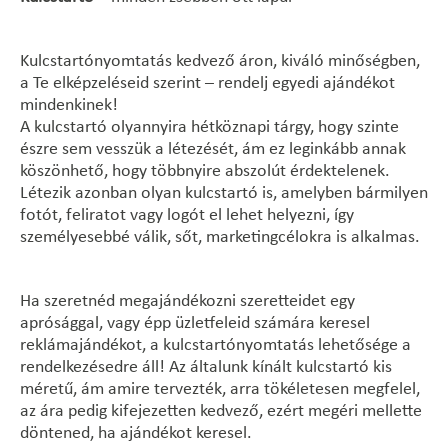
Kulcstartónyomtatás kedvező áron, kiváló minőségben,
a Te elképzeléseid szerint – rendelj egyedi ajándékot
mindenkinek!
A kulcstartó olyannyira hétköznapi tárgy, hogy szinte
észre sem vesszük a létezését, ám ez leginkább annak
köszönhető, hogy többnyire abszolút érdektelenek.
Létezik azonban olyan kulcstartó is, amelyben bármilyen
fotót, feliratot vagy logót el lehet helyezni, így
személyesebbé válik, sőt, marketingcélokra is alkalmas.
Ha szeretnéd megajándékozni szeretteidet egy
aprósággal, vagy épp üzletfeleid számára keresel
reklámajándékot, a kulcstartónyomtatás lehetősége a
rendelkezésedre áll! Az általunk kínált kulcstartó kis
méretű, ám amire tervezték, arra tökéletesen megfelel,
az ára pedig kifejezetten kedvező, ezért megéri mellette
döntened, ha ajándékot keresel.