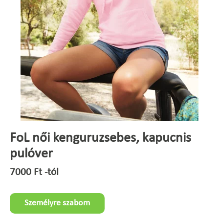
FoL női kenguruzsebes, kapucnis
pulóver
7000
Ft
-tól
Személyre szabom