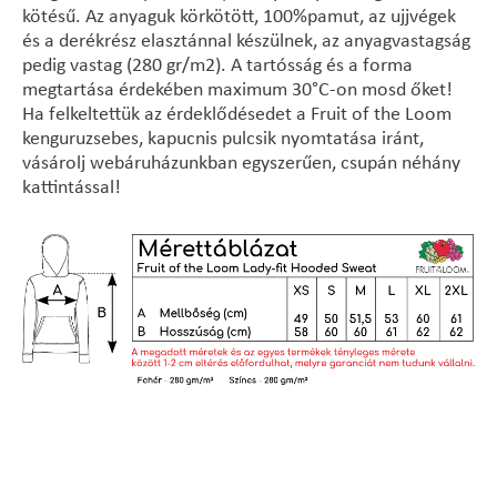
kötésű. Az anyaguk körkötött, 100%pamut, az ujjvégek
és a derékrész elasztánnal készülnek, az anyagvastagság
pedig vastag (280 gr/m2). A tartósság és a forma
megtartása érdekében maximum 30°C-on mosd őket!
Ha felkeltettük az érdeklődésedet a Fruit of the Loom
kenguruzsebes, kapucnis pulcsik nyomtatása iránt,
vásárolj webáruházunkban egyszerűen, csupán néhány
kattintással!