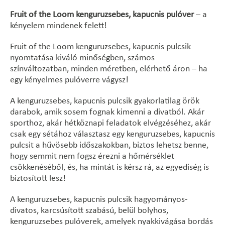
Fruit of the Loom kenguruzsebes, kapucnis pulóver
– a
kényelem mindenek felett!
Fruit of the Loom kenguruzsebes, kapucnis pulcsik
nyomtatása kiváló minőségben, számos
színváltozatban, minden méretben, elérhető áron – ha
egy kényelmes pulóverre vágysz!
A kenguruzsebes, kapucnis pulcsik gyakorlatilag örök
darabok, amik sosem fognak kimenni a divatból. Akár
sporthoz, akár hétköznapi feladatok elvégzéséhez, akár
csak egy sétához választasz egy kenguruzsebes, kapucnis
pulcsit a hűvösebb időszakokban, biztos lehetsz benne,
hogy semmit nem fogsz érezni a hőmérséklet
csökkenéséből, és, ha mintát is kérsz rá, az egyediség is
biztosított lesz!
A kenguruzsebes, kapucnis pulcsik hagyományos-
divatos, karcsúsított szabású, belül bolyhos,
kenguruzsebes pulóverek, amelyek nyakkivágása bordás