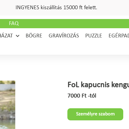
INGYENES kiszállítás 15000 ft felett.
G
FAQ
HÁZAT
BÖGRE
GRAVÍROZÁS
PUZZLE
EGÉRPA
FoL kapucnis keng
7000
Ft
-tól
Személyre szabom