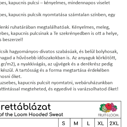
bes, kapucnis pulcsi – kényelmes, mindennapos viselet
bes, kapucnis pulcsik nyomtatása számtalan színben, egy
ndenki ruhatárában megtalálhatóak. Kényelmes, meleg,
bes, kapucnis pulcsinak a Te szekrényedben is ott a helye,
s beszerzel!
lcsik hagyományos-divatos szabásúak, és belül bolyhosak,
agad a hűvösebb időszakokban is. Az anyaguk körkötött,
r/m2), a nyakkivágás, az ujjvégek és a derékrész pedig
l készül. A tartósság és a forma megtartása érdekében
osni őket.
uzsebes, kapucnis pulcsit nyomtatni, webáruházunkban
ttintással megteheted, és egyedivé is varázsolhatod őket!