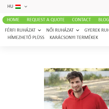
HU
HOME
REQUEST A QUOTE
CONTACT
BLO
FÉRFI RUHÁZAT
NŐI RUHÁZAT
GYEREK RU
HÍMEZHETŐ PLÜSS
KARÁCSONYI TERMÉKEK