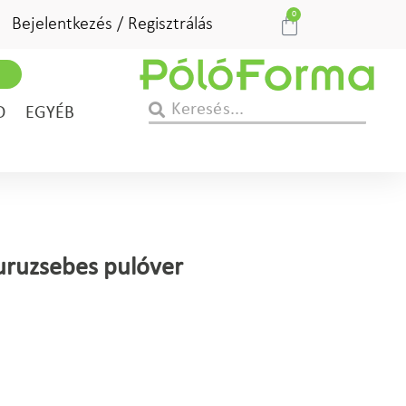
0
Bejelentkezés / Regisztrálás
D
EGYÉB
uruzsebes pulóver