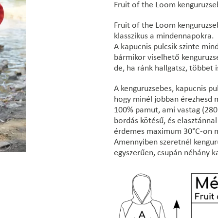
Fruit of the Loom kenguruzse
Fruit of the Loom kenguruzse
klasszikus a mindennapokra.
A kapucnis pulcsik szinte mi
bármikor viselhető kenguruzse
de, ha ránk hallgatsz, többet i
A kenguruzsebes, kapucnis pu
hogy minél jobban érezhesd m
100% pamut, ami vastag (280 g
bordás kötésű, és elasztánna
érdemes maximum 30°C-on m
Amennyiben szeretnél kengur
egyszerűen, csupán néhány ka