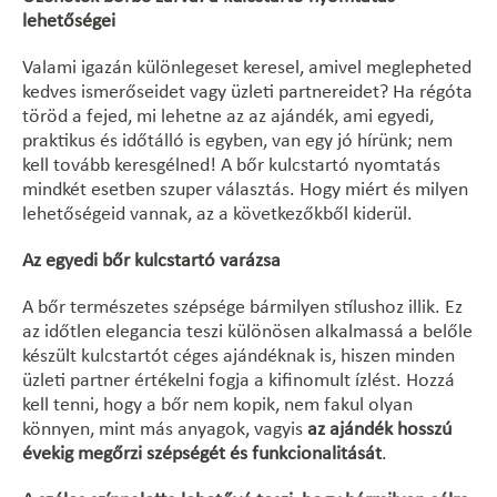
lehetőségei
Valami igazán különlegeset keresel, amivel meglepheted
kedves ismerőseidet vagy üzleti partnereidet? Ha régóta
töröd a fejed, mi lehetne az az ajándék, ami egyedi,
praktikus és időtálló is egyben, van egy jó hírünk; nem
kell tovább keresgélned! A bőr kulcstartó nyomtatás
mindkét esetben szuper választás. Hogy miért és milyen
lehetőségeid vannak, az a következőkből kiderül.
Az egyedi bőr kulcstartó varázsa
A bőr természetes szépsége bármilyen stílushoz illik. Ez
az időtlen elegancia teszi különösen alkalmassá a belőle
készült kulcstartót céges ajándéknak is, hiszen minden
üzleti partner értékelni fogja a kifinomult ízlést. Hozzá
kell tenni, hogy a bőr nem kopik, nem fakul olyan
könnyen, mint más anyagok, vagyis
az ajándék hosszú
évekig megőrzi szépségét és funkcionalitását
.