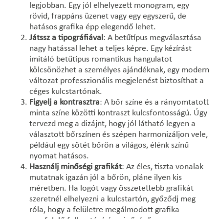
legjobban. Egy jól elhelyezett monogram, egy
rövid, frappáns üzenet vagy egy egyszerű, de
hatásos grafika épp elegendő lehet.
Játssz a tipográfiával
: A betűtípus megválasztása
nagy hatással lehet a teljes képre. Egy kézírást
imitáló betűtípus romantikus hangulatot
kölcsönözhet a személyes ajándéknak, egy modern
változat professzionális megjelenést biztosíthat a
céges kulcstartónak.
Figyelj a kontrasztra
: A bőr színe és a rányomtatott
minta színe közötti kontraszt kulcsfontosságú. Úgy
tervezd meg a dizájnt, hogy jól látható legyen a
választott bőrszínen és szépen harmonizáljon vele,
például egy sötét bőrön a világos, élénk színű
nyomat hatásos.
Használj minőségi grafikát
: Az éles, tiszta vonalak
mutatnak igazán jól a bőrön, pláne ilyen kis
méretben. Ha logót vagy összetettebb grafikát
szeretnél elhelyezni a kulcstartón, győződj meg
róla, hogy a felületre megálmodott grafika