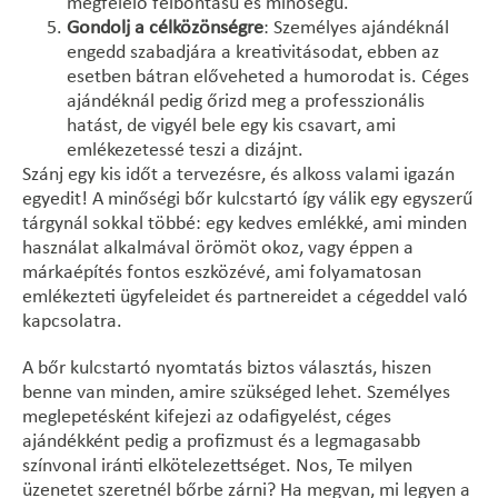
megfelelő felbontású és minőségű.
Gondolj a célközönségre
: Személyes ajándéknál
engedd szabadjára a kreativitásodat, ebben az
esetben bátran előveheted a humorodat is. Céges
ajándéknál pedig őrizd meg a professzionális
hatást, de vigyél bele egy kis csavart, ami
emlékezetessé teszi a dizájnt.
Szánj egy kis időt a tervezésre, és alkoss valami igazán
egyedit! A minőségi bőr kulcstartó így válik egy egyszerű
tárgynál sokkal többé: egy kedves emlékké, ami minden
használat alkalmával örömöt okoz, vagy éppen a
márkaépítés fontos eszközévé, ami folyamatosan
emlékezteti ügyfeleidet és partnereidet a cégeddel való
kapcsolatra.
A bőr kulcstartó nyomtatás biztos választás, hiszen
benne van minden, amire szükséged lehet. Személyes
meglepetésként kifejezi az odafigyelést, céges
ajándékként pedig a profizmust és a legmagasabb
színvonal iránti elkötelezettséget. Nos, Te milyen
üzenetet szeretnél bőrbe zárni? Ha megvan, mi legyen a