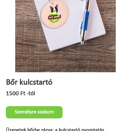
Bőr kulcstartó
1500
Ft
-tól
Személyre szabom
Üzenetek bőrbe zárva: a kulcstartó nyomtatás