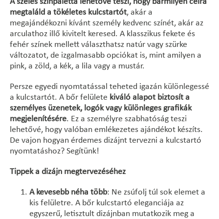
A széles színpaletta lehetővé teszi, hogy bármilyen célra
megtaláld a tökéletes kulcstartót
, akár a
megajándékozni kívánt személy kedvenc színét, akár az
arculathoz illő kivitelt keresed. A klasszikus fekete és
fehér színek mellett választhatsz natúr vagy szürke
változatot, de izgalmasabb opciókat is, mint amilyen a
pink, a zöld, a kék, a lila vagy a mustár.
Persze egyedi nyomtatással teheted igazán különlegessé
a kulcstartót. A bőr felülete
kiváló alapot biztosít a
személyes üzenetek, logók vagy különleges grafikák
megjelenítésére
. Ez a személyre szabhatóság teszi
lehetővé, hogy valóban emlékezetes ajándékot készíts.
De vajon hogyan érdemes dizájnt tervezni a kulcstartó
nyomtatáshoz? Segítünk!
Tippek a dizájn megtervezéséhez
A kevesebb néha több
: Ne zsúfolj túl sok elemet a
kis felületre. A bőr kulcstartó eleganciája az
egyszerű, letisztult dizájnban mutatkozik meg a