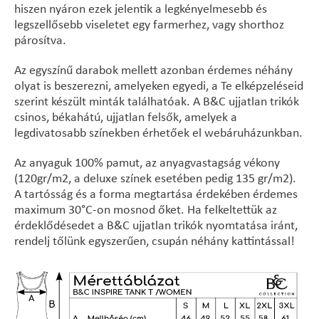
hiszen nyáron ezek jelentik a legkényelmesebb és
legszellősebb viseletet egy farmerhez, vagy shorthoz
párosítva.
Az egyszínű darabok mellett azonban érdemes néhány
olyat is beszerezni, amelyeken egyedi, a Te elképzeléseid
szerint készült minták találhatóak. A B&C ujjatlan trikók
csinos, békahátú, ujjatlan felsők, amelyek a
legdivatosabb színekben érhetőek el webáruházunkban.
Az anyaguk 100% pamut, az anyagvastagság vékony
(120gr/m2, a deluxe színek esetében pedig 135 gr/m2).
A tartósság és a forma megtartása érdekében érdemes
maximum 30°C-on mosnod őket. Ha felkeltettük az
érdeklődésedet a B&C ujjatlan trikók nyomtatása iránt,
rendelj tőlünk egyszerűen, csupán néhány kattintással!