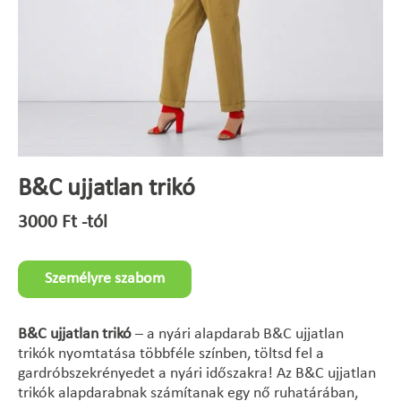
B&C ujjatlan trikó
3000
Ft
-tól
Személyre szabom
B&C ujjatlan trikó
– a nyári alapdarab B&C ujjatlan
trikók nyomtatása többféle színben, töltsd fel a
gardróbszekrényedet a nyári időszakra! Az B&C ujjatlan
trikók alapdarabnak számítanak egy nő ruhatárában,