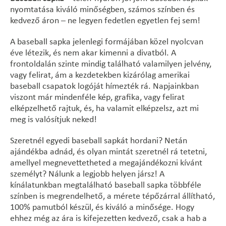
nyomtatása kiváló minőségben, számos színben és
kedvező áron – ne legyen fedetlen egyetlen fej sem!
A baseball sapka jelenlegi formájában közel nyolcvan
éve létezik, és nem akar kimenni a divatból. A
frontoldalán szinte mindig található valamilyen jelvény,
vagy felirat, ám a kezdetekben kizárólag amerikai
baseball csapatok logóját hímezték rá. Napjainkban
viszont már mindenféle kép, grafika, vagy felirat
elképzelhető rajtuk, és, ha valamit elképzelsz, azt mi
meg is valósítjuk neked!
Szeretnél egyedi baseball sapkát hordani? Netán
ajándékba adnád, és olyan mintát szeretnél rá tetetni,
amellyel megnevettetheted a megajándékozni kívánt
személyt? Nálunk a legjobb helyen jársz! A
kínálatunkban megtalálható baseball sapka többféle
színben is megrendelhető, a mérete tépőzárral állítható,
100% pamutból készül, és kiváló a minősége. Hogy
ehhez még az ára is kifejezetten kedvező, csak a hab a