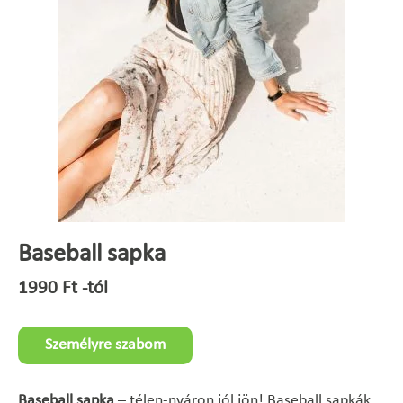
Baseball sapka
1990
Ft
-tól
Személyre szabom
Baseball sapka
– télen-nyáron jól jön! Baseball sapkák