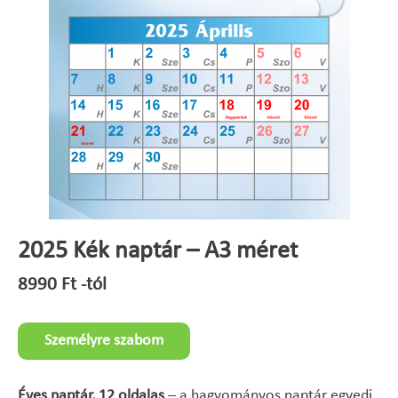
2025 Kék naptár – A3 méret
8990
Ft
-tól
Személyre szabom
Éves naptár, 12 oldalas
– a hagyományos naptár egyedi