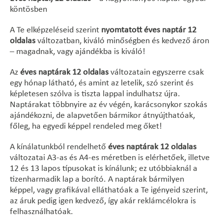
köntösben
A Te elképzeléseid szerint
nyomtatott éves naptár 12
oldalas
változatban, kiváló minőségben és kedvező áron
– magadnak, vagy ajándékba is kiváló!
Az
éves naptárak 12 oldalas
változatain egyszerre csak
egy hónap látható, és amint az letelik, szó szerint és
képletesen szólva is tiszta lappal indulhatsz újra.
Naptárakat többnyire az év végén, karácsonykor szokás
ajándékozni, de alapvetően bármikor átnyújthatóak,
főleg, ha egyedi képpel rendeled meg őket!
A kínálatunkból rendelhető
éves naptárak 12 oldalas
változatai A3-as és A4-es méretben is elérhetőek, illetve
12 és 13 lapos típusokat is kínálunk; ez utóbbiaknál a
tizenharmadik lap a borító. A naptárak bármilyen
képpel, vagy grafikával elláthatóak a Te igényeid szerint,
az áruk pedig igen kedvező, így akár reklámcélokra is
felhasználhatóak.