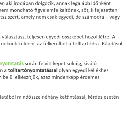
zen aki irodában dolgozik, annak legalább időnként
 nem mondható figyelemfelkeltőnek, sőt, kifejezetten
etsz szert, amely nem csak egyedi, de számodra – vagy
 választasz, teljesen egyedi összképet hozol létre. A
nekünk küldeni, az felkerülhet a tolltartódra. Ráadásul
ónyomtatás
során felvitt képet sokáig, kiváló
en a
tolltartónyomtatással
olyan egyedi kellékhez
őn belül elkészítjük, azaz mindenképp érdemes
atából mindössze néhány kattintással, kérdés esetén