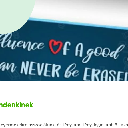
indenkinek
rú gyermekekre asszociálunk, és tény, ami tény, leginkább ők az