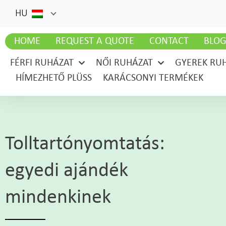
HU
HOME
REQUEST A QUOTE
CONTACT
BLO
FÉRFI RUHÁZAT
NŐI RUHÁZAT
GYEREK RU
HÍMEZHETŐ PLÜSS
KARÁCSONYI TERMÉKEK
Tolltartónyomtatás:
egyedi ajándék
mindenkinek