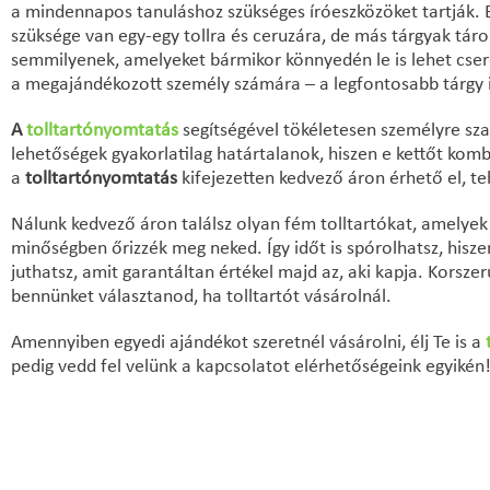
a mindennapos tanuláshoz szükséges íróeszközöket tartják. En
szüksége van egy-egy tollra és ceruzára, de más tárgyak tár
semmilyenek, amelyeket bármikor könnyedén le is lehet cser
a megajándékozott személy számára – a legfontosabb tárgy i
A
tolltartónyomtatás
segítségével tökéletesen személyre szabh
lehetőségek gyakorlatilag határtalanok, hiszen e kettőt komb
a
tolltartónyomtatás
kifejezetten kedvező áron érhető el, t
Nálunk kedvező áron találsz olyan fém tolltartókat, amelyek 
minőségben őrizzék meg neked. Így időt is spórolhatsz, hisz
juthatsz, amit garantáltan értékel majd az, aki kapja. Korsz
bennünket választanod, ha tolltartót vásárolnál.
Amennyiben egyedi ajándékot szeretnél vásárolni, élj Te is a
pedig vedd fel velünk a kapcsolatot elérhetőségeink egyikén