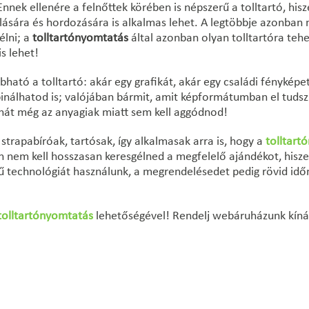
nek ellenére a felnőttek körében is népszerű a tolltartó, his
olására és hordozására is alkalmas lehet. A legtöbbje azonban
élni; a
tolltartónyomtatás
által azonban olyan tolltartóra teh
s lehet!
ató a tolltartó: akár egy grafikát, akár egy családi fényképet
inálhatod is; valójában bármit, amit képformátumban el tudsz 
ehát még az anyagiak miatt sem kell aggódnod!
strapabíróak, tartósak, így alkalmasak arra is, hogy a
tolltart
en nem kell hosszasan keresgélned a megfelelő ajándékot, hisz
erű technológiát használunk, a megrendelésedet pedig rövid id
tolltartónyomtatás
lehetőségével! Rendelj webáruházunk kínál
!