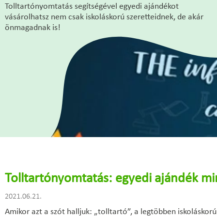
Tolltartónyomtatás segítségével egyedi ajándékot
vásárolhatsz nem csak iskoláskorú szeretteidnek, de akár
önmagadnak is!
Tolltartónyomtatás: egyedi ajándék m
2021.06.21.
Amikor azt a szót halljuk: „tolltartó”, a legtöbben iskolásko