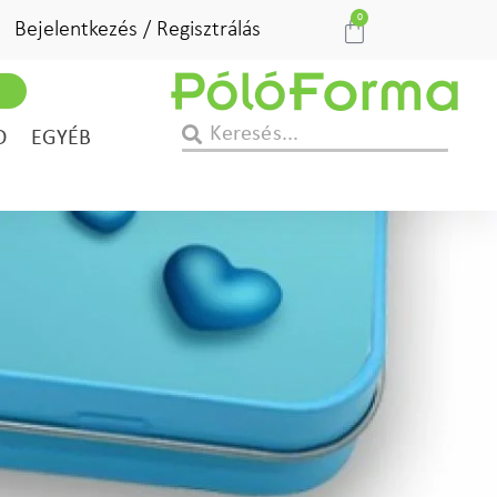
0
Bejelentkezés / Regisztrálás
D
EGYÉB