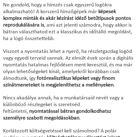
Ne gondold, hogy a hímzés csak egyszerű logókra
alkalmazható! A korszerű hímzőgépek már
képesek
komplex minták és akár kézírást idéző betűtípusok pontos
reprodukálására is
, ami azt jelenti számodra, hogy akkor is
bátran választhatod ezt a klasszikus és időtálló megoldást,
ha a logó összetettebb.
Viszont a nyomtatás lehet a nyerő, ha részletgazdag logód
vagy egyedi terveid vannak. Az elmúlt évek során a digitális
nyomtatás hatalmas fejlődésen ment keresztül, és ma már
olyan lehetőségeket kínál, amelyekről korábban csak
álmodtunk, így
fotórealisztikus képeket vagy finom
színátmeneteket is megjeleníthetsz a mellényeken
.
Nincs akadálya annak, ha a munkatársaid nevét vagy a
különböző részlegeket is szeretnéd
feltüntetni,
nyomtatással bátran gondolkodhatsz
személyre szabott megoldásokban
.
Korlátozott költségvetéssel kell számolnod? A polár