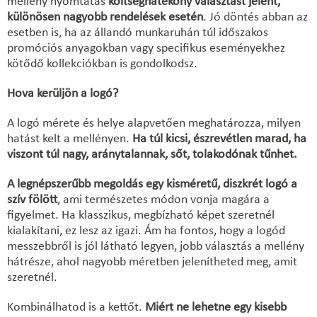
mellény nyomtatás
költséghatékony választást jelent,
különösen nagyobb rendelések esetén
. Jó döntés abban az
esetben is, ha az állandó munkaruhán túl időszakos
promóciós anyagokban vagy specifikus eseményekhez
kötődő kollekciókban is gondolkodsz.
Hova kerüljön a logó?
A logó mérete és helye alapvetően meghatározza, milyen
hatást kelt a mellényen.
Ha túl kicsi, észrevétlen marad, ha
viszont túl nagy, aránytalannak, sőt, tolakodónak tűnhet.
A legnépszerűbb megoldás egy kisméretű, diszkrét logó a
szív fölött
, ami természetes módon vonja magára a
figyelmet. Ha klasszikus, megbízható képet szeretnél
kialakítani, ez lesz az igazi. Ám ha fontos, hogy a logód
messzebbről is jól látható legyen, jobb választás a mellény
hátrésze, ahol nagyobb méretben jelenítheted meg, amit
szeretnél.
Kombinálhatod is a kettőt.
Miért ne lehetne egy kisebb