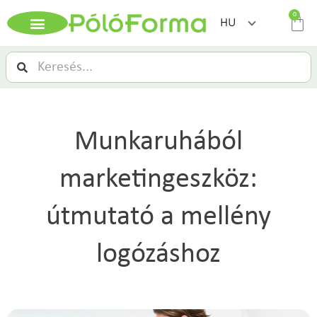
0
HU
Munkaruhából
marketingeszköz:
útmutató a mellény
logózáshoz