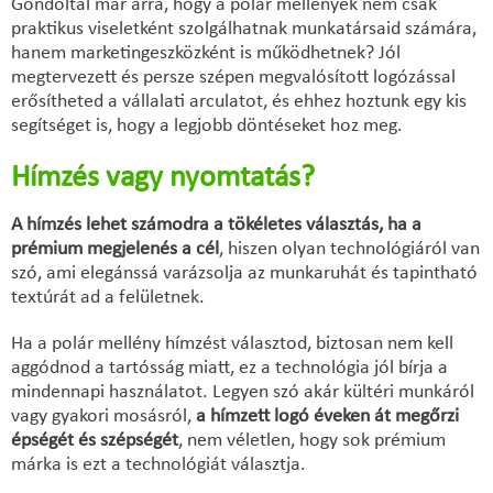
Gondoltál már arra, hogy a polár mellények nem csak
praktikus viseletként szolgálhatnak munkatársaid számára,
hanem marketingeszközként is működhetnek? Jól
megtervezett és persze szépen megvalósított logózással
erősítheted a vállalati arculatot, és ehhez hoztunk egy kis
segítséget is, hogy a legjobb döntéseket hoz meg.
Hímzés vagy nyomtatás?
A hímzés lehet számodra a tökéletes választás, ha a
prémium megjelenés a cél
, hiszen olyan technológiáról van
szó, ami elegánssá varázsolja az munkaruhát és tapintható
textúrát ad a felületnek.
Ha a polár mellény hímzést választod, biztosan nem kell
aggódnod a tartósság miatt, ez a technológia jól bírja a
mindennapi használatot. Legyen szó akár kültéri munkáról
vagy gyakori mosásról,
a hímzett logó éveken át megőrzi
épségét és szépségét
, nem véletlen, hogy sok prémium
márka is ezt a technológiát választja.