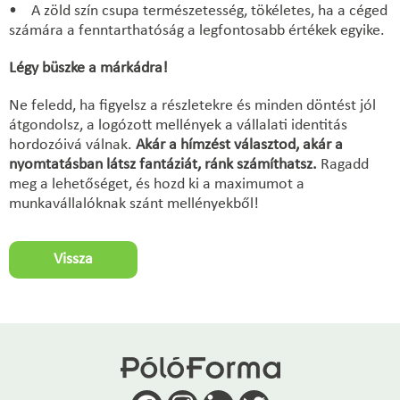
• A zöld szín csupa természetesség, tökéletes, ha a céged
számára a fenntarthatóság a legfontosabb értékek egyike.
Légy büszke a márkádra!
Ne feledd, ha figyelsz a részletekre és minden döntést jól
átgondolsz, a logózott mellények a vállalati identitás
hordozóivá válnak.
Akár a hímzést választod, akár a
nyomtatásban látsz fantáziát, ránk számíthatsz.
Ragadd
meg a lehetőséget, és hozd ki a maximumot a
munkavállalóknak szánt mellényekből!
Vissza