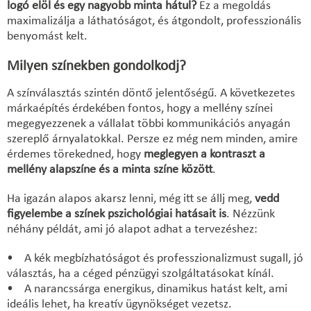
logó elöl és egy nagyobb minta hátul?
Ez a megoldás
maximalizálja a láthatóságot, és átgondolt, professzionális
benyomást kelt.
Milyen színekben gondolkodj?
A színválasztás szintén döntő jelentőségű. A következetes
márkaépítés érdekében fontos, hogy a mellény színei
megegyezzenek a vállalat többi kommunikációs anyagán
szereplő árnyalatokkal. Persze ez még nem minden, amire
érdemes törekedned, hogy
meglegyen a kontraszt a
mellény alapszíne és a minta színe között
.
Ha igazán alapos akarsz lenni, még itt se állj meg,
vedd
figyelembe a színek pszichológiai hatásait is
. Nézzünk
néhány példát, ami jó alapot adhat a tervezéshez:
• A kék megbízhatóságot és professzionalizmust sugall, jó
választás, ha a céged pénzügyi szolgáltatásokat kínál.
• A narancssárga energikus, dinamikus hatást kelt, ami
ideális lehet, ha kreatív ügynökséget vezetsz.