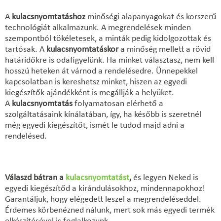
A
kulacsnyomtatáshoz
minőségi alapanyagokat és korszerű
technológiát alkalmazunk. A megrendelések minden
szempontból tökéletesek, a minták pedig kidolgozottak és
tartósak. A
kulacsnyomtatáskor
a minőség mellett a rövid
határidőkre is odafigyelünk. Ha minket választasz, nem kell
hosszú heteken át várnod a rendelésedre. Ünnepekkel
kapcsolatban is kereshetsz minket, hiszen az egyedi
kiegészítők ajándékként is megállják a helyüket.
A
kulacsnyomtatás
folyamatosan elérhető a
szolgáltatásaink kínálatában, így, ha később is szeretnél
még egyedi kiegészítőt, ismét le tudod majd adni a
rendelésed.
Válaszd bátran a
kulacsnyomtatást
,
és legyen Neked is
egyedi kiegészítőd a kirándulásokhoz, mindennapokhoz!
Garantáljuk, hogy elégedett leszel a megrendeléseddel.
Érdemes körbenézned nálunk, mert sok más egyedi termék