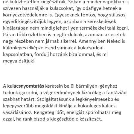
nélkülözhetetlen kiegészítőik. Sokan a mindennapokban is
szívesen használják a kulacsokat, így odafigyelhetnek a
környezetvédelemre is. Egyeseknek fontos, hogy stílusos,
egyedi kiegészítőjük legyen, azonban a kereskedések
kínálatában nem mindig lehet ilyen termékekkel találkozni.
Páran több üzletben is megfordulnak, azonban az esetek
nagy részében nem járnak sikerrel. Amennyiben Neked is
különleges elképzeléseid vannak a kulacsoddal
kapcsolatban, fordulj hozzánk bizalommal, és mi
megvalósítjuk!
A
kulacsnyomtatás
keretein belül bármilyen igényhez
tudunk igazodni, a végeredménynek kizárólag a fantáziád
szabhat határt. Szolgáltatásunk a legkényelmesebb és
legegyszerűbb megoldást kínálja a különleges kulacs
vásárlásához. Rengeteg időt, energiát spórolhatsz meg
azzal, ha ránk bízod a kiegészítőd elkészítését.