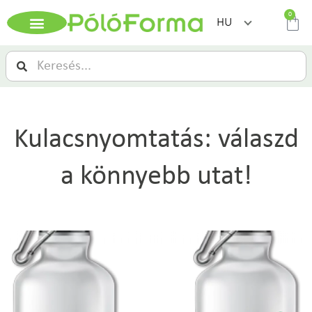
0
HU
Kulacsnyomtatás: válaszd
a könnyebb utat!