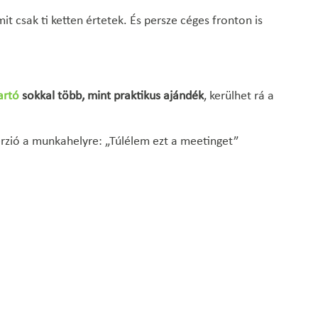
t csak ti ketten értetek. És persze céges fronton is
artó
sokkal több, mint praktikus ajándék
, kerülhet rá a
rzió a munkahelyre: „Túlélem ezt a meetinget”