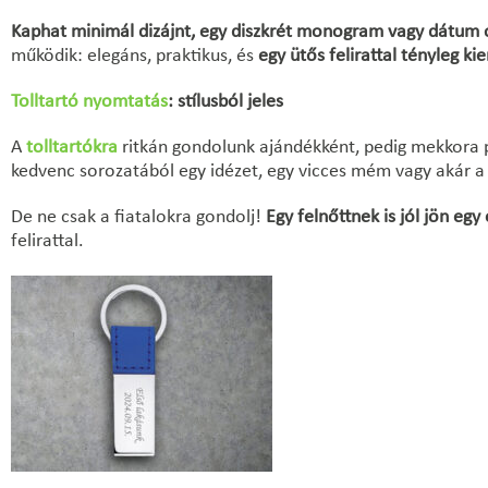
Kaphat minimál dizájnt, egy diszkrét monogram vagy dátum o
működik: elegáns, praktikus, és
egy ütős felirattal tényleg k
Tolltartó nyomtatás
: stílusból jeles
A
tolltartókra
ritkán gondolunk ajándékként, pedig mekkora p
kedvenc sorozatából egy idézet, egy vicces mém vagy akár a s
De ne csak a fiatalokra gondolj!
Egy felnőttnek is jól jön e
felirattal.