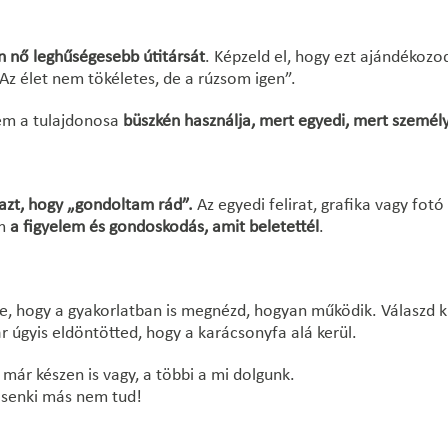
n nő leghűségesebb útitársát
. Képzeld el, hogy ezt ajándékoz
Az élet nem tökéletes, de a rúzsom igen”.
nem a tulajdonosa
büszkén használja, mert egyedi, mert személy
azt, hogy „gondoltam rád”.
Az egyedi felirat, grafika vagy fotó
m
a figyelem és gondoskodás, amit beletettél
.
je, hogy a gyakorlatban is megnézd, hogyan működik. Válaszd k
r úgyis eldöntötted, hogy a karácsonyfa alá kerül.
és már készen is vagy, a többi a mi dolgunk.
t senki más nem tud!