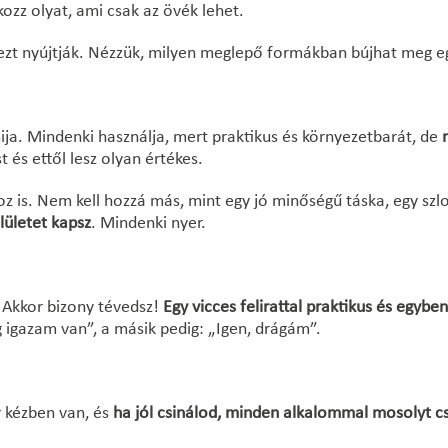
ozz olyat, ami csak az övék lehet.
zt nyújtják. Nézzük, milyen meglepő formákban bújhat meg e
ija. Mindenki használja, mert praktikus és környezetbarát, de
m
t és ettől lesz olyan értékes.
oz is. Nem kell hozzá más, mint egy jó minőségű táska, egy sz
lületet kapsz
. Mindenki nyer.
 Akkor bizony tévedsz!
Egy vicces felirattal praktikus és egyb
g igazam van”, a másik pedig: „Igen, drágám”.
r kézben van, és
ha jól csinálod, minden alkalommal mosolyt cs