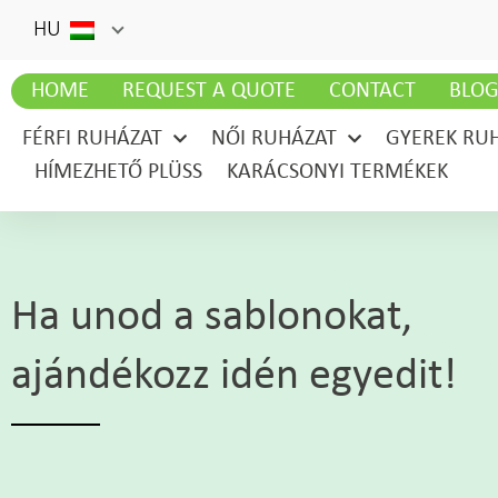
HU
HOME
REQUEST A QUOTE
CONTACT
BLO
FÉRFI RUHÁZAT
NŐI RUHÁZAT
GYEREK RU
HÍMEZHETŐ PLÜSS
KARÁCSONYI TERMÉKEK
Ha unod a sablonokat,
ajándékozz idén egyedit!