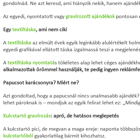
gondolnád. Ne azt keresd, ami hiányzik nekik, hanem ajándék
Az egyedi, nyomtatott vagy
gravírozott ajándékok
pontosan e
Egy
textiltáska
, ami nem ciki
A
textiltáska
az elmúlt évek egyik leginkább alulértékelt holm
egyedi grafikával ellátott táska izgalmassá teszi a megjelenés
A
textiltáska nyomtatá
s tökéletes alap lehet céges ajándékh
alkalmazottak örömmel használják, te pedig ingyen reklámfe
Papucsot karácsonyra? Miért ne?
Azt gondoltad, hogy a papucsnál nincs unalmasabb ajándék?
lehet pároknak is – mondjuk az egyik felirat lehet ez: „Mindi
Kulcstartó gravírozás
: apró, de hatásos meglepetés
A kulcstartó pici, de megvan a maga ereje: naponta többszö
kulcstartóból
gyakorlatilag bármit kihozhatsz.