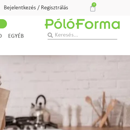
0
Bejelentkezés / Regisztrálás
D
EGYÉB