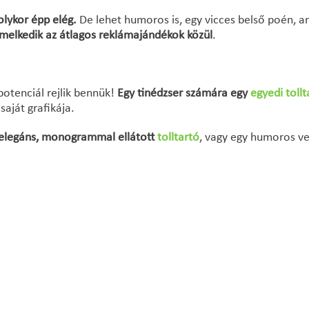
lykor épp elég.
De lehet humoros is, egy vicces belső poén, ami
iemelkedik az átlagos reklámajándékok közül
.
otenciál rejlik bennük!
Egy tinédzser számára egy
egyedi tollt
aját grafikája.
gy elegáns, monogrammal ellátott
tolltartó
, vagy egy humoros ve