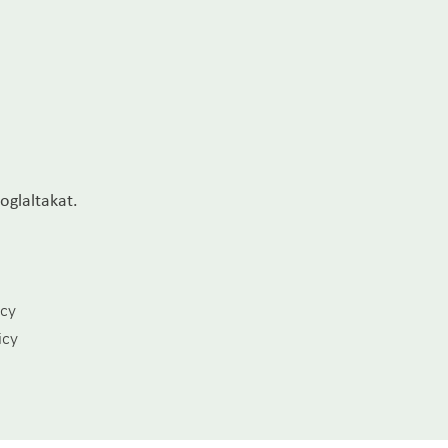
oglaltakat.
icy
icy