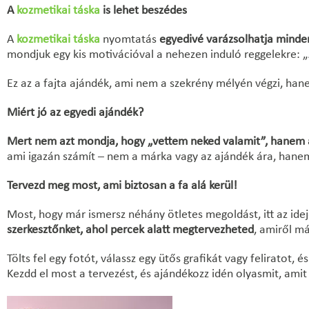
A
kozmetikai táska
is lehet beszédes
A
kozmetikai táska
nyomtatás
egyedivé varázsolhatja minde
mondjuk egy kis motivációval a nehezen induló reggelekre: „
Ez az a fajta ajándék, ami nem a szekrény mélyén végzi, ha
Miért jó az egyedi ajándék?
Mert nem azt mondja, hogy „vettem neked valamit”, hanem 
ami igazán számít – nem a márka vagy az ajándék ára, hane
Tervezd meg most, ami biztosan a fa alá kerül!
Most, hogy már ismersz néhány ötletes megoldást, itt az ide
szerkesztőnket, ahol percek alatt megtervezheted
, amiről má
Tölts fel egy fotót, válassz egy ütős grafikát vagy feliratot, 
Kezdd el most a tervezést, és ajándékozz idén olyasmit, ami