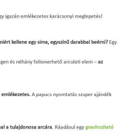
gy igazán emlékezetes karácsonyi meglepetés!
iért kellene egy sima, egyszínű darabbal beérni?
Egy
logen és néhány felismerhető arculati elem –
az
en emlékezetes.
A papucs nyomtatás szuper ajándék
al a tulajdonosa arcára
. Ráadásul egy
gravírozható