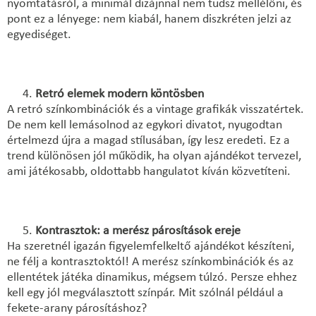
nyomtatásról, a minimál dizájnnal nem tudsz mellélőni, és
pont ez a lényege: nem kiabál, hanem diszkréten jelzi az
egyediséget.
Retró elemek modern köntösben
A retró színkombinációk és a vintage grafikák visszatértek.
De nem kell lemásolnod az egykori divatot, nyugodtan
értelmezd újra a magad stílusában, így lesz eredeti. Ez a
trend különösen jól működik, ha olyan ajándékot tervezel,
ami játékosabb, oldottabb hangulatot kíván közvetíteni.
Kontrasztok: a merész párosítások ereje
Ha szeretnél igazán figyelemfelkeltő ajándékot készíteni,
ne félj a kontrasztoktól! A merész színkombinációk és az
ellentétek játéka dinamikus, mégsem túlzó. Persze ehhez
kell egy jól megválasztott színpár. Mit szólnál például a
fekete-arany párosításhoz?