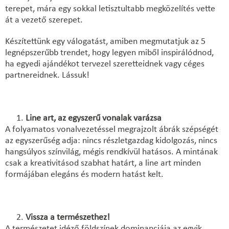
terepet, mára egy sokkal letisztultabb megközelítés vette
át a vezető szerepet.
Készítettünk egy válogatást, amiben megmutatjuk az 5
legnépszerűbb trendet, hogy legyen miből inspirálódnod,
ha egyedi ajándékot tervezel szeretteidnek vagy céges
partnereidnek. Lássuk!
Line art, az egyszerű vonalak varázsa
A folyamatos vonalvezetéssel megrajzolt ábrák szépségét
az egyszerűség adja: nincs részletgazdag kidolgozás, nincs
hangsúlyos színvilág, mégis rendkívül hatásos. A mintának
csak a kreativitásod szabhat határt, a line art minden
formájában elegáns és modern hatást kelt.
Vissza a természethez!
A természetet idéző földszínek dominanciája az egyik