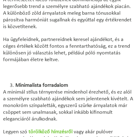
legerősebb trend a személyre szabható ajándékok piacán.
A különböző zöld árnyalatok meleg barna tónusokkal
párosítva harmóniát sugallnak és egyúttal egy értékrendet
is közvetítenek.
Ha ügyfeleidnek, partnereidnek keresel ajándékot, és a
céges értékek között fontos a fenntarthatóság, ez a trend
különösen jó választás lehet, például póló nyomtatás
formájában életre keltve.
Minimalista forradalom
A minimál stílus térnyerése mindenhol érezhető, és ez alól
a személyre szabható ajándékok sem jelentenek kivételt. A
monokróm színpaletták, egyszerű szürke árnyalatok már
csöppet sem unalmasak, sokkal inkább kifinomult
eleganciáról árulkodnak.
Legyen szó
törölköző hímzésről
vagy akár pulóver